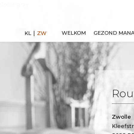
Color gray
|
KL
ZW
WELKOM
GEZOND MAN
Rou
Zwolle
Kleefst