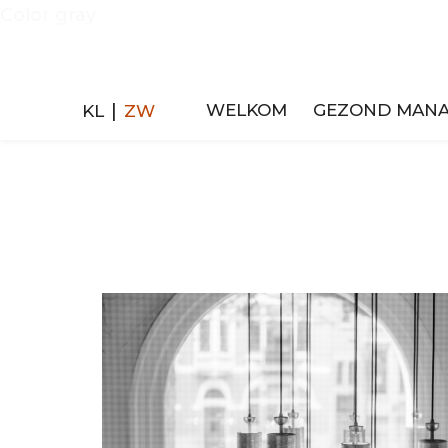
Color gray
|
KL
ZW
WELKOM
GEZOND MAN